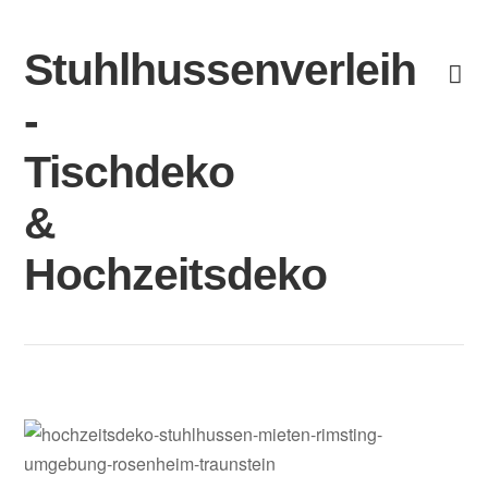
Skip
to
Stuhlhussenverleih
content
-
Tischdeko
&
Hochzeitsdeko