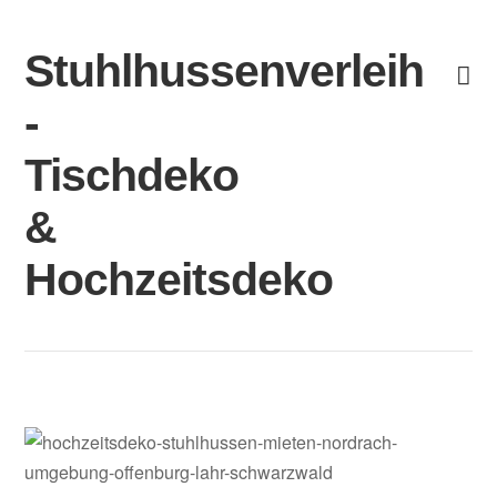
Skip
to
Stuhlhussenverleih
content
-
Tischdeko
&
Hochzeitsdeko