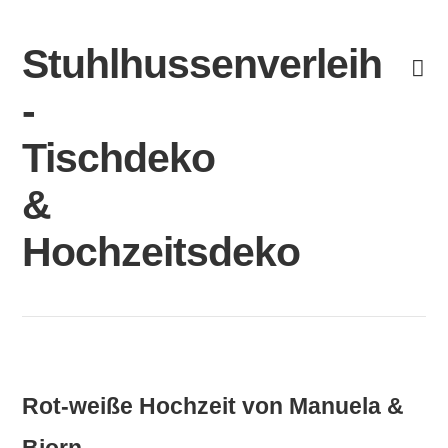
Skip
to
Stuhlhussenverleih
content
-
Tischdeko
&
Hochzeitsdeko
Rot-weiße Hochzeit von Manuela &
Bjorn