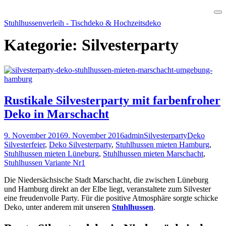
Skip
Stuhlhussenverleih - Tischdeko & Hochzeitsdeko
to
content
Kategorie:
Silvesterparty
Rustikale Silvesterparty mit farbenfroher
Deko in Marschacht
9. November 2016
9. November 2016
admin
Silvesterparty
Deko
Silvesterfeier
,
Deko Silvesterparty
,
Stuhlhussen mieten Hamburg
,
Stuhlhussen mieten Lüneburg
,
Stuhlhussen mieten Marschacht
,
Stuhlhussen Variante Nr1
Die Niedersächsische Stadt Marschacht, die zwischen Lüneburg
und Hamburg direkt an der Elbe liegt, veranstaltete zum Silvester
eine freudenvolle Party. Für die positive Atmosphäre sorgte schicke
Deko, unter anderem mit unseren
Stuhlhussen
.