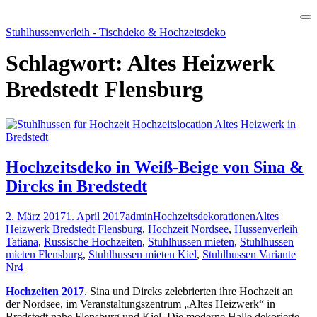
Skip
Stuhlhussenverleih - Tischdeko & Hochzeitsdeko
to
content
Schlagwort:
Altes Heizwerk
Bredstedt Flensburg
Hochzeitsdeko in Weiß-Beige von Sina &
Dircks in Bredstedt
2. März 2017
1. April 2017
admin
Hochzeitsdekorationen
Altes
Heizwerk Bredstedt Flensburg
,
Hochzeit Nordsee
,
Hussenverleih
Tatiana
,
Russische Hochzeiten
,
Stuhlhussen mieten
,
Stuhlhussen
mieten Flensburg
,
Stuhlhussen mieten Kiel
,
Stuhlhussen Variante
Nr4
Hochzeiten 2017
. Sina und Dircks zelebrierten ihre Hochzeit an
der Nordsee, im Veranstaltungszentrum „Altes Heizwerk“ in
Bredstedt nahe Flensburg und Kiel. Die moderne Halle dekorierte