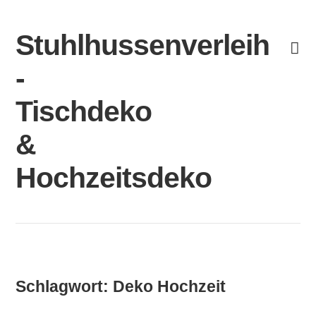
Skip
to
Stuhlhussenverleih
content
-
Tischdeko
&
Hochzeitsdeko
Schlagwort:
Deko Hochzeit