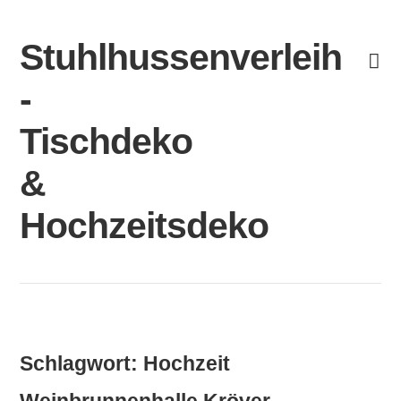
Skip
to
Stuhlhussenverleih
content
-
Tischdeko
&
Hochzeitsdeko
Schlagwort:
Hochzeit
Weinbrunnenhalle Kröver