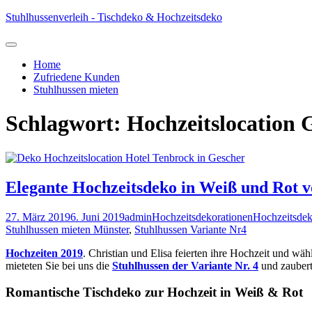
Skip
Stuhlhussenverleih - Tischdeko & Hochzeitsdeko
to
content
Home
Zufriedene Kunden
Stuhlhussen mieten
Schlagwort:
Hochzeitslocation 
Elegante Hochzeitsdeko in Weiß und Rot v
27. März 2019
6. Juni 2019
admin
Hochzeitsdekorationen
Hochzeitsde
Stuhlhussen mieten Münster
,
Stuhlhussen Variante Nr4
Hochzeiten 2019
. Christian und Elisa feierten ihre Hochzeit und w
mieteten Sie bei uns die
Stuhlhussen der Variante Nr. 4
und zaubert
Romantische Tischdeko zur Hochzeit in Weiß & Rot