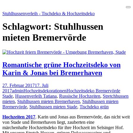
Skip
Stuhlhussenverleih - Tischdeko & Hochzeitsdeko
to
content
Schlagwort:
Stuhlhussen
mieten Bremervörde
Romantische grüne Hochzeitsdeko von
Karin & Jonas bei Bremerhaven
27. Februar 2017
17. Juli
2017
admin
Hochzeitsdekorationen
Hochzeitsdeko Bremervörde
Stade
,
Hussenverleih Tatiana
,
Russische Hochzeiten
,
Stretchhussen
mieten
,
Stuhlhussen mieten Bremerhaven
,
Stuhlhussen mieten
Bremervörde
,
Stuhlhussen mieten Stade
,
Tischdeko grün
Hochzeiten 2017
. Karin und Jonas aus Bremervörde, das nicht weit
von Stade und Bremerhaven liegt, zauberten eine
märchenhafte Hochzeitsdeko für ihre Hochzeit im
Selsinger Hof
.
Mit unseren Stretch-Hussen, grünen Dekoaccessoires und