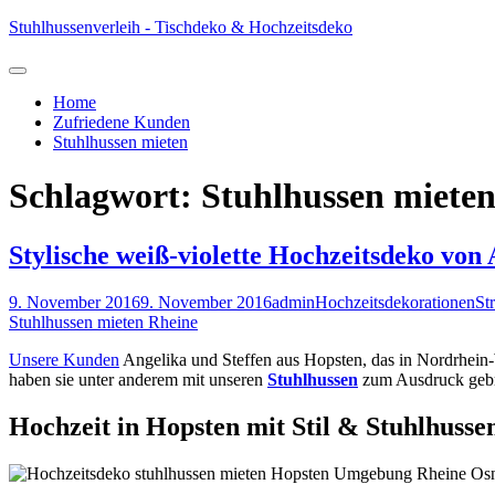
Skip
Stuhlhussenverleih - Tischdeko & Hochzeitsdeko
to
content
Home
Zufriedene Kunden
Stuhlhussen mieten
Schlagwort:
Stuhlhussen miete
Stylische weiß-violette Hochzeitsdeko von
9. November 2016
9. November 2016
admin
Hochzeitsdekorationen
St
Stuhlhussen mieten Rheine
Unsere Kunden
Angelika und Steffen aus Hopsten, das in Nordrhein-
haben sie unter anderem mit unseren
Stuhlhussen
zum Ausdruck gebr
Hochzeit in Hopsten mit Stil & Stuhlhusse