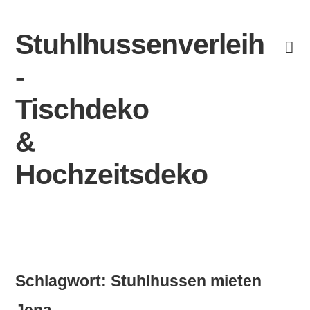
Skip
to
Stuhlhussenverleih
content
-
Tischdeko
&
Hochzeitsdeko
Schlagwort:
Stuhlhussen mieten
Jena