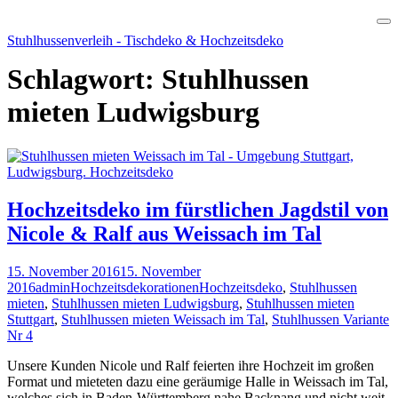
Skip
Stuhlhussenverleih - Tischdeko & Hochzeitsdeko
to
content
Schlagwort:
Stuhlhussen
mieten Ludwigsburg
Hochzeitsdeko im fürstlichen Jagdstil von
Nicole & Ralf aus Weissach im Tal
15. November 2016
15. November
2016
admin
Hochzeitsdekorationen
Hochzeitsdeko
,
Stuhlhussen
mieten
,
Stuhlhussen mieten Ludwigsburg
,
Stuhlhussen mieten
Stuttgart
,
Stuhlhussen mieten Weissach im Tal
,
Stuhlhussen Variante
Nr 4
Unsere Kunden Nicole und Ralf feierten ihre Hochzeit im großen
Format und mieteten dazu eine geräumige Halle in Weissach im Tal,
welches sich in Baden-Württemberg nahe Backnang und nicht weit