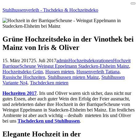
Skip
Stuhlhussenverleih - Tischdeko & Hochzeitsdeko
to
content
Grüne Hochzeitsdeko in der Vinothek bei
Mainz von Iris & Oliver
15. März 2017
25. Juli 2017
admin
Hochzeitsdekorationen
Hochzeit
BarriqueScheune Weingut Eppelmann Stadecken-Elsheim Mainz
,
Hochzeitsdeko Grün
,
Hussen mieten
,
Hussenverleih Tatiana
,
Russische Hochzeiten
,
Stuhlhussen mieten Mainz
,
Stuhlhussen
Variante Nr4
,
Tischdecken mieten
Hochzeiten 2017
. Iris und Oliver waren sich sicher, dass nicht nur
gutes Essen, aber auch guter Wein den Erfolg der Feier ausmacht,
und zelebrierten daher ihre Hochzeit in der BarriqueScheune vom
Weingut Eppelmann in Stadecken-Elsheim bei Mainz. Ein festliches
Ambiente ist aber auch wichtig – deshalb mieteten Iris und Oliver
bei uns
Tischdecken und Stuhlhussen
.
Elegante Hochzeit in der