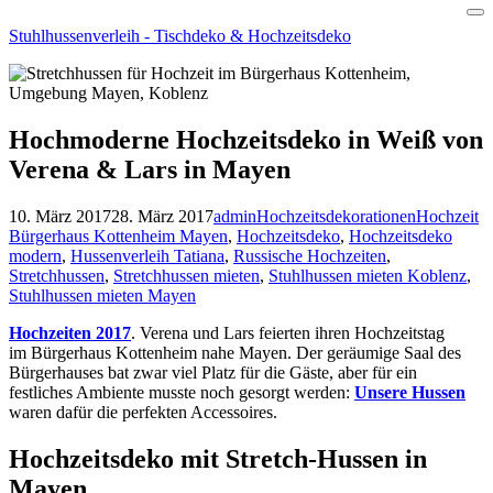
Skip
Stuhlhussenverleih - Tischdeko & Hochzeitsdeko
to
content
Hochmoderne Hochzeitsdeko in Weiß von
Verena & Lars in Mayen
10. März 2017
28. März 2017
admin
Hochzeitsdekorationen
Hochzeit
Bürgerhaus Kottenheim Mayen
,
Hochzeitsdeko
,
Hochzeitsdeko
modern
,
Hussenverleih Tatiana
,
Russische Hochzeiten
,
Stretchhussen
,
Stretchhussen mieten
,
Stuhlhussen mieten Koblenz
,
Stuhlhussen mieten Mayen
Hochzeiten 2017
. Verena und Lars feierten ihren Hochzeitstag
im Bürgerhaus Kottenheim nahe Mayen. Der geräumige Saal des
Bürgerhauses bat zwar viel Platz für die Gäste, aber für ein
festliches Ambiente musste noch gesorgt werden:
Unsere Hussen
waren dafür die perfekten Accessoires.
Hochzeitsdeko mit Stretch-Hussen in
Mayen