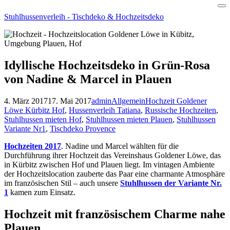
Skip
Stuhlhussenverleih - Tischdeko & Hochzeitsdeko
to
content
Idyllische Hochzeitsdeko in Grün-Rosa
von Nadine & Marcel in Plauen
4. März 2017
17. Mai 2017
admin
Allgemein
Hochzeit Goldener
Löwe Kürbitz Hof
,
Hussenverleih Tatiana
,
Russische Hochzeiten
,
Stuhlhussen mieten Hof
,
Stuhlhussen mieten Plauen
,
Stuhlhussen
Variante Nr1
,
Tischdeko Provence
Hochzeiten 2017
. Nadine und Marcel wählten für die
Durchführung ihrer Hochzeit das Vereinshaus Goldener Löwe, das
in Kürbitz zwischen Hof und Plauen liegt. Im vintagen Ambiente
der Hochzeitslocation zauberte das Paar eine charmante Atmosphäre
im französischen Stil – auch unsere
Stuhlhussen der Variante Nr.
1
kamen zum Einsatz.
Hochzeit mit französischem Charme nahe
Plauen