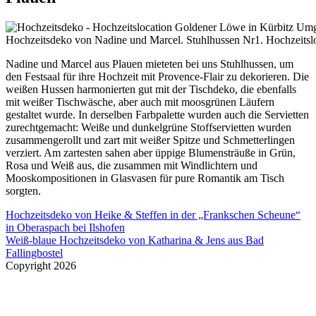
Hochzeitsdeko von Nadine und Marcel. Stuhlhussen Nr1. Hochzeitsl
Nadine und Marcel aus Plauen mieteten bei uns Stuhlhussen, um
den Festsaal für ihre Hochzeit mit Provence-Flair zu dekorieren. Die
weißen Hussen harmonierten gut mit der Tischdeko, die ebenfalls
mit weißer Tischwäsche, aber auch mit moosgrünen Läufern
gestaltet wurde. In derselben Farbpalette wurden auch die Servietten
zurechtgemacht: Weiße und dunkelgrüne Stoffservietten wurden
zusammengerollt und zart mit weißer Spitze und Schmetterlingen
verziert. Am zartesten sahen aber üppige Blumensträuße in Grün,
Rosa und Weiß aus, die zusammen mit Windlichtern und
Mooskompositionen in Glasvasen für pure Romantik am Tisch
sorgten.
Beitragsnavigation
Hochzeitsdeko von Heike & Steffen in der „Frankschen Scheune“
in Oberaspach bei Ilshofen
Weiß-blaue Hochzeitsdeko von Katharina & Jens aus Bad
Fallingbostel
Copyright 2026