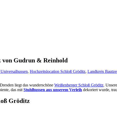
z von Gudrun & Reinhold
 Universalhussen
,
Hochzeitslocation Schloß Gröditz
,
Landkreis Bautzen
n Dresden liegt das wunderschöne
Weißenberger Schloß Gröditz
. Unser
iente, das mit
Stuhlhussen aus unserem Verleih
dekoriert wurde, tra
loß Gröditz