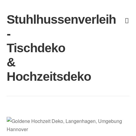
Skip
to
Stuhlhussenverleih
content
-
Tischdeko
&
Hochzeitsdeko